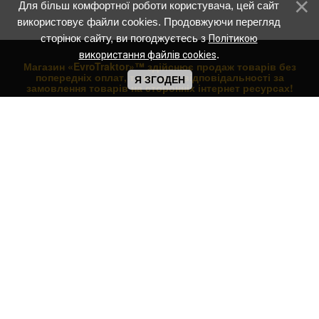
Для більш комфортної роботи користувача, цей сайт
використовує файли cookies. Продовжуючи перегляд
сторінок сайту, ви погоджуєтесь з
Політикою
.
використання файлів cookies
Магазин «EvroTraktor»™ здійснює продаж товарів без
попередніх оплат, та не несе відповідальності за
Я ЗГОДЕН
замовлення товарів на сторонніх інтернет ресурсах!
НАВІГАЦІЯ ПО МАГАЗИНУ:
Вітрина магазину
Купити мотоцикл
Продаж скутерів
Нові квадроцикли ATV
Трактори
Мотоблоки
Навісне обладнання
Каталог товарів
Прайс лист
НАВІГАЦІЯ ПО САЙТУ:
Головна сторінка
Інтернет магазин