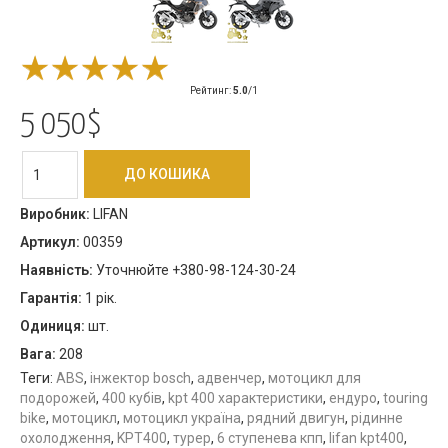
Рейтинг
:
5.0
/
1
5 050$
Виробник
:
LIFAN
Артикул
:
00359
Наявність
:
Уточнюйте +380-98-124-30-24
Гарантія
:
1 рік.
Одиниця
:
шт.
Вага
:
208
Теги:
ABS
,
інжектор bosch
,
адвенчер
,
мотоцикл для
подорожей
,
400 кубів
,
kpt 400 характеристики
,
ендуро
,
touring
bike
,
мотоцикл
,
мотоцикл україна
,
рядний двигун
,
рідинне
охолодження
,
KPT400
,
турер
,
6 ступенева кпп
,
lifan kpt400
,