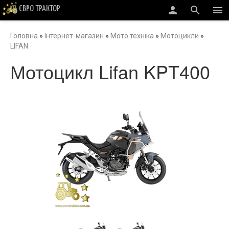
person
search
menu
ЄВРО ТРАКТОР
Головна
»
Інтернет-магазин
»
Мото техніка
»
Мотоцикли
»
LIFAN
Мотоцикл Lifan KPT400