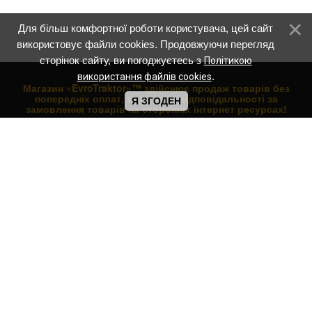
Для більш комфортної роботи користувача, цей сайт
використовує файли cookies. Продовжуючи перегляд
сторінок сайту, ви погоджуєтесь з
Політикою
.
використання файлів cookies
Магазин «EvroTraktor»™ здійснює продаж товарів без
попередніх оплат, та не несе відповідальності за
Я ЗГОДЕН
замовлення товарів на сторонніх інтернет ресурсах!
НАВІГАЦІЯ ПО МАГАЗИНУ:
Вітрина магазину
Купити мотоцикл
Продаж скутерів
Нові квадроцикли ATV
Трактори
Мотоблоки
Навісне обладнання
Каталог товарів
Прайс лист
НАВІГАЦІЯ ПО САЙТУ:
Головна сторінка