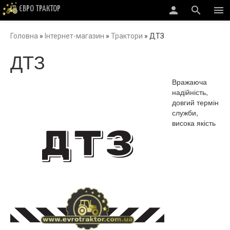
person
search
menu
ЄВРО ТРАКТОР
Головна
»
Інтернет-магазин
»
Трактори
»
ДТЗ
ДТЗ
Вражаюча
надійність,
довгий термін
служби,
висока якість