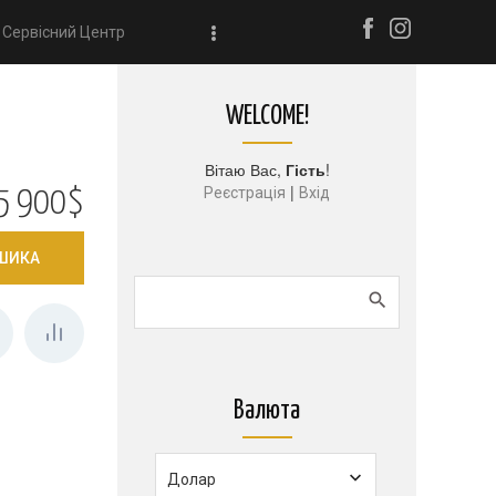
Сервісний Центр
WELCOME!
Вітаю Вас
,
Гість
!
|
Реєстрація
Вхід
5 900$
Валюта