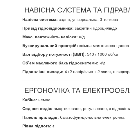
НАВІСНА СИСТЕМА ТА ГІДРАВ
Навісна система:
задня, універсальна, 3-точкова
Привід гідропідйомника:
закритий гідроциліндр
Макс. вантажність навіски:
н/д
Буксирувальний пристрій:
знімна маятникова цапфа
Вал відбору потужності (ВВП):
540 / 1000 об/хв
Об’єм масляного бака гідросистеми:
н/д
Гідравлічні виходи:
4 (2 напір/злив + 2 злив), швидко
ЕРГОНОМІКА ТА ЕЛЕКТРООБ
Кабіна:
немає
Сидіння водія:
амортизоване, регульоване, з підлокіт
Панель приладів:
багатофункціональна електронна
Рівна підлога:
є