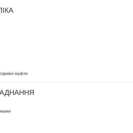
ЛІКА
розривні муфти
ЛАДНАННЯ
никами