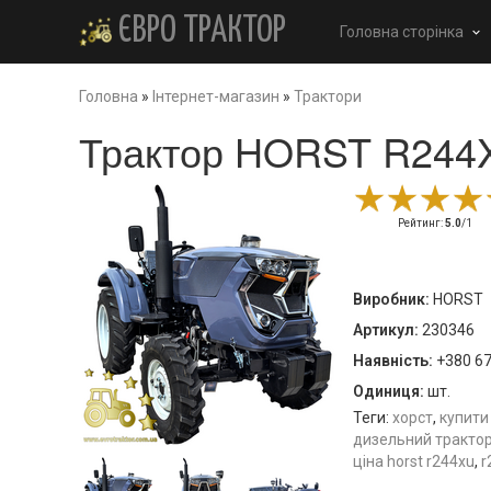
ЄВРО ТРАКТОР
Головна сторінка
keyboard_arrow_down
Головна
»
Інтернет-магазин
»
Трактори
Трактор HORST R244
Рейтинг
:
5.0
/
1
Виробник
:
HORST
Артикул
:
230346
Наявність
:
+380 67
Одиниця
:
шт.
Теги:
хорст
,
купити
дизельний трактор 
ціна horst r244xu
,
r