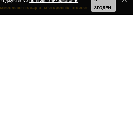
погоджуєтесь з
Політикою використання
замовлення товарів на сторонніх інтернет
ЗГОДЕН
КОНТАКТИ:
Магазин сільськогосподарської техніки
Євро Трактор (EvroTraktor)
спеціалізується з продажу тракторів,
мотоблоків та навісного обладнання в
місті Львів, Львівській області та всій
Україні.
Телефон:
+38
(093)
423 - 63 - 97
Графік роботи:
00
00
9
–
18
Пн – Пт
00
00
10
–
15
Сб
Неділя:
Вихідний
Адреса:
Україна
,
Львів, Львівська область,
,