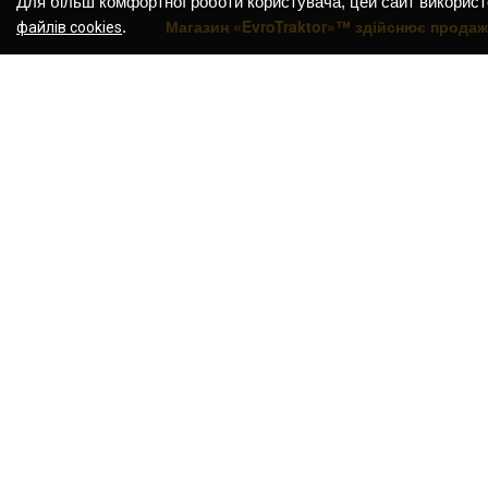
Для більш комфортної роботи користувача, цей сайт використ
Магазин «EvroTraktor»™ здійснює продаж 
.
файлів cookies
НАВІГАЦІЯ ПО МАГАЗИНУ:
НАВІГА
Вітрина магазину
Головна
Купити мотоцикл
Інтерне
Продаж скутерів
Контак
Нові квадроцикли ATV
Відгуки
Трактори
Оплата 
Мотоблоки
Список
Навісне обладнання
Мої за
Каталог товарів
Кошик 
Прайс лист