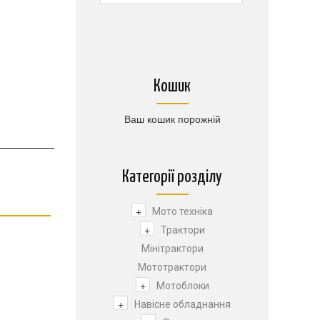
1$
=
45.50грн.
Кошик
Ваш кошик порожній
Категорії розділу
+
Мото техніка
+
Трактори
Мінітрактори
Мототрактори
+
Мотоблоки
+
Навісне обладнання