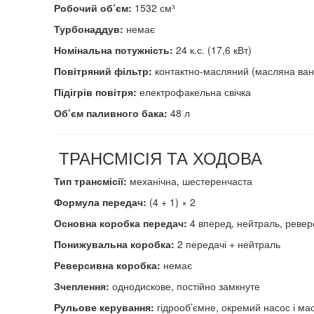
Робочий об’єм:
1532 см³
Турбонаддув:
немає
Номінальна потужність:
24 к.с. (17,6 кВт)
Повітряний фільтр:
контактно-масляний (масляна ванн
Підігрів повітря:
електрофакельна свічка
Об’єм паливного бака:
48 л
ТРАНСМІСІЯ ТА ХОДОВА
Тип трансмісії:
механічна, шестеренчаста
Формула передач:
(4 + 1) × 2
Основна коробка передач:
4 вперед, нейтраль, ревер
Понижувальна коробка:
2 передачі + нейтраль
Реверсивна коробка:
немає
Зчеплення:
однодискове, постійно замкнуте
Рульове керування:
гідрооб’ємне, окремий насос і ма