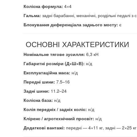
Колісна формула:
4×4
Гальма:
задні барабанні, механічні, роздільні педалі з 
Блокування диференціала заднього мосту:
є
ОСНОВНІ ХАРАКТЕРИСТИКИ
Номінальне тягове зусилля:
6,3 кН
Габаритні розміри (Д×Ш×В):
н/д
Експлуатаційна маса:
н/д
Передні шини:
7.5–16
Задні шини:
11.2–24
Колісна база:
н/д
Колія передніх / задніх коліс:
н/д
Кліренс / агротехнічний просвіт:
н/д
Додаткові вантажі:
передні — 4×11 кг, задні — 2×25 кг