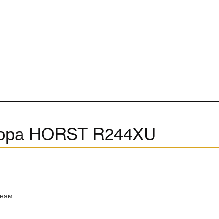
тора HORST R244XU
нням