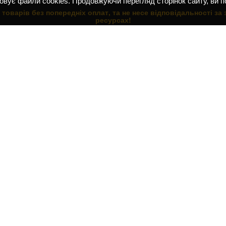
овує файли cookies. Продовжуючи перегляд сторінок сайту, ви 
товарів без попередніх оплат, та не несе відповідальності за 
ресурсах!
ЦІЯ ПО САЙТУ:
ВІДДІЛ ПРОДАЖУ:
 сторінка
МІНІ ТРАКТОРИ:
т магазин
(067) 741 - 70 - 96
ти
(063) 902 - 99 - 95
(099) 606 - 71 - 31
та доставка
(096) 630 - 05 - 54
 бажань
МОТОБЛОКИ:
мовлення
(096) 630 - 05 - 54
замовлень
(068) 86 - 06 - 235
НАВІСНЕ ОБЛАДНАННЯ:
(097) 900 - 45 - 02
(096) 630 - 05 - 54