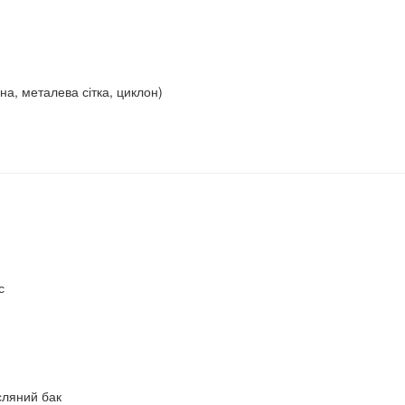
а, металева сітка, циклон)
с
сляний бак