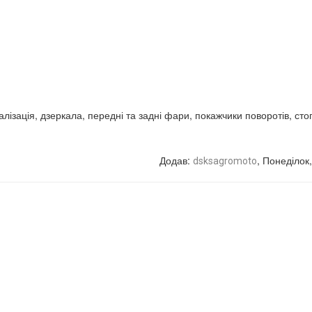
лізація, дзеркала, передні та задні фари, покажчики поворотів, сто
Додав
:
, Понеділок
dsksagromoto