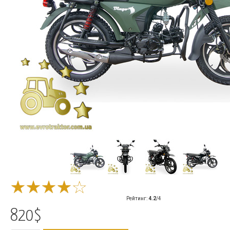
Рейтинг
:
4.2
/
4
820$