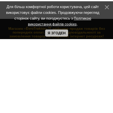
Для більш комфортної роботи користувача, цей сайт
використовує файли cookies. Продовжуючи перегляд
сторінок сайту, ви погоджуєтесь з
Політикою
.
використання файлів cookies
Магазин «EvroTraktor»™ здійснює продаж товарів без
попередніх оплат, та не несе відповідальності за
Я ЗГОДЕН
замовлення товарів на сторонніх інтернет ресурсах!
НАВІГАЦІЯ ПО МАГАЗИНУ:
Вітрина магазину
Купити мотоцикл
Продаж скутерів
Нові квадроцикли ATV
Трактори
Мотоблоки
Навісне обладнання
Каталог товарів
Прайс лист
НАВІГАЦІЯ ПО САЙТУ:
Головна сторінка