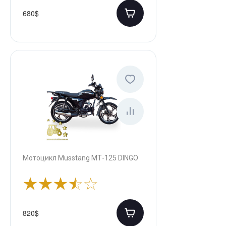
680$
Мотоцикл Musstang МТ-125 DINGO
820$