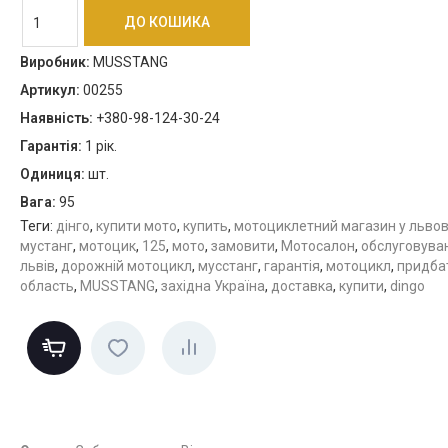
Виробник
:
MUSSTANG
Артикул
:
00255
Наявність
:
+380-98-124-30-24
Гарантія
:
1 рік.
Одиниця
:
шт.
Вага
:
95
Теги:
дінго
,
купити мото
,
купить
,
мотоциклетний магазин у львов
мустанг
,
мотоцик
,
125
,
мото
,
замовити
,
Мотосалон
,
обслуговува
львів
,
дорожній мотоцикл
,
мусстанг
,
гарантія
,
мотоцикл
,
придба
область
,
MUSSTANG
,
західна Україна
,
доставка
,
купити
,
dingo