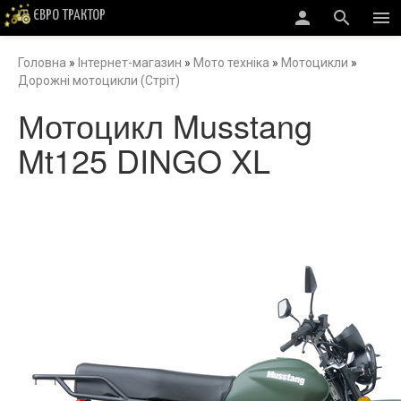
person
search
menu
ЄВРО ТРАКТОР
Головна
»
Інтернет-магазин
»
Мото техніка
»
Мотоцикли
»
Дорожні мотоцикли (Стріт)
Мотоцикл Musstang
Mt125 DINGO XL